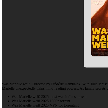
Was Marielle weiß: Directed by Frédéric Hambalek. With Julia Jentsc
Marielle unexpectedly gains mind-reading powers. As family secrets com
Was Marielle weiß 2025 must-watch films torrent
Was Marielle weiß 2025 1080p torrent
Was Marielle weiß 2025 VPN for torrenting