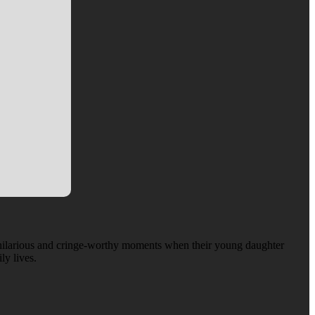
 hilarious and cringe-worthy moments when their young daughter
ly lives.