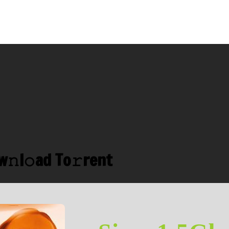
𝚗l𝚘ad To𝚛rent