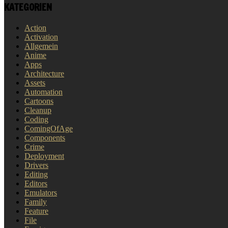
KATEGORIEN
Action
Activation
Allgemein
Anime
Apps
Architecture
Assets
Automation
Cartoons
Cleanup
Coding
ComingOfAge
Components
Crime
Deployment
Drivers
Editing
Editors
Emulators
Family
Feature
File