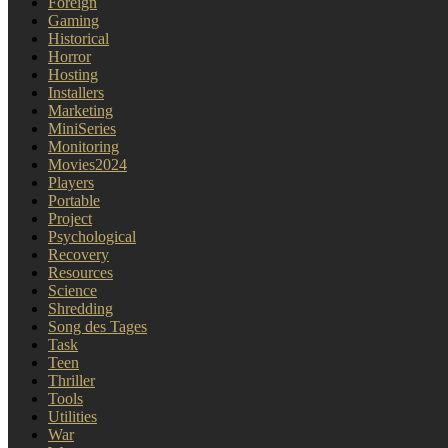
Foreign
Gaming
Historical
Horror
Hosting
Installers
Marketing
MiniSeries
Monitoring
Movies2024
Players
Portable
Project
Psychological
Recovery
Resources
Science
Shredding
Song des Tages
Task
Teen
Thriller
Tools
Utilities
War