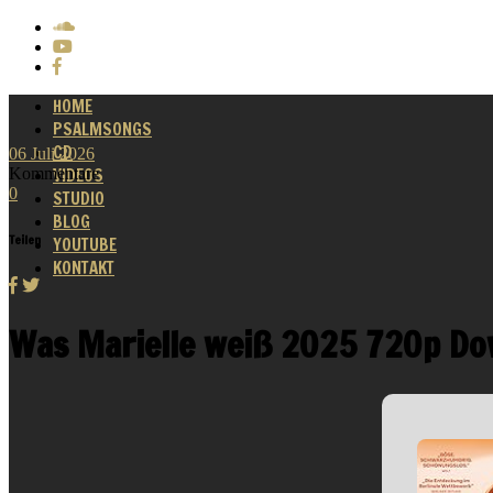
HOME
PSALMSONGS
CD
06
Juli
2026
Kommentare
VIDEOS
0
STUDIO
BLOG
Teilen
YOUTUBE
KONTAKT
Was Marielle weiß 2025 720p Dow