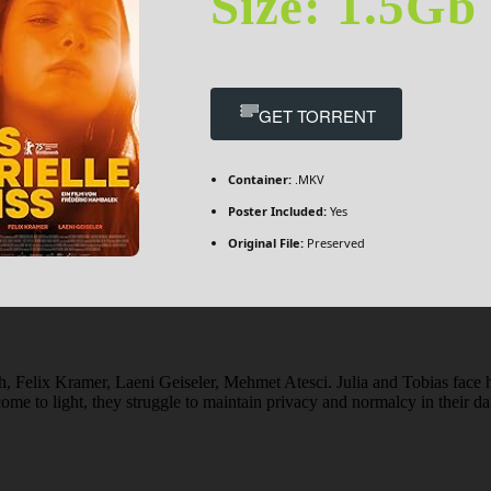
Size: 1.5Gb
GET TORRENT
Container:
.MKV
Poster Included:
Yes
Original File:
Preserved
h, Felix Kramer, Laeni Geiseler, Mehmet Atesci. Julia and Tobias face
e to light, they struggle to maintain privacy and normalcy in their dai