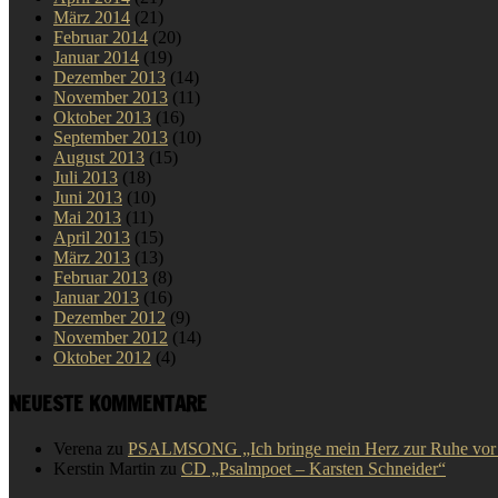
März 2014
(21)
Februar 2014
(20)
Januar 2014
(19)
Dezember 2013
(14)
November 2013
(11)
Oktober 2013
(16)
September 2013
(10)
August 2013
(15)
Juli 2013
(18)
Juni 2013
(10)
Mai 2013
(11)
April 2013
(15)
März 2013
(13)
Februar 2013
(8)
Januar 2013
(16)
Dezember 2012
(9)
November 2012
(14)
Oktober 2012
(4)
NEUESTE KOMMENTARE
Verena
zu
PSALMSONG „Ich bringe mein Herz zur Ruhe vor D
Kerstin Martin
zu
CD „Psalmpoet – Karsten Schneider“