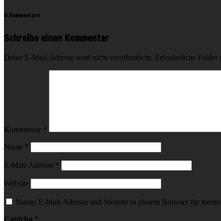
0 Kommentare
Schreibe einen Kommentar
Deine E-Mail-Adresse wird nicht veröffentlicht.
Erforderliche Felder 
Kommentar
*
Name
*
E-Mail-Adresse
*
Website
Name, E-Mail-Adresse und Website in diesem Browser für meine
Captcha
*