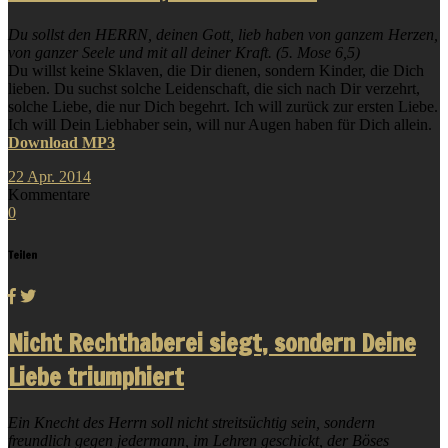
Du sollst den HERRN, deinen Gott, lieb haben von ganzem Herzen,
von ganzer Seele und mit all deiner Kraft. (5. Mose 6,5)
Du willst keine Sklaven, die Dir dienen, sondern Kinder, die Dich
lieben. Du suchst solche Leidenschaft, die sich nach Dir verzehrt,
solche Liebe, die nur Dich begehrt. Ich will zurück zur ersten Liebe.
Ich will Dein Liebhaber sein, will nur Augen haben für Dich allein.
Download MP3
22
Apr.
2014
Kommentare
0
Teilen
Nicht Rechthaberei siegt, sondern Deine
Liebe triumphiert
Ein Knecht des Herrn soll nicht streitsüchtig sein, sondern
freundlich gegen jedermann, im Lehren geschickt, der Böses