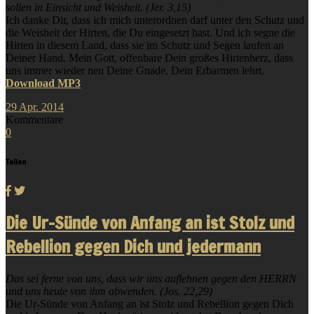
sollen in Einsicht und Weisheit. (Jer. 3,15)
Ich danke Dir, dass ich mich unterordnen darf unter den Schutz und
die Weisheit der Hirten, die Du eingesetzt hast. Und ich segne die
Hirten in diesem Land, dass sie im Schutz und Segen laufen an
Deiner Hand. Mein Gott, offenbare Dein großes Hirtenherz, dass
uns immer wieder neu Deine Gnade, Dein Erbarmen lehrt.
Download MP3
29
Apr.
2014
Kommentare
0
Teilen
Die Ur-Sünde von Anfang an ist Stolz und
Rebellion gegen Dich und jedermann
Das sei ferne von uns, dass wir uns auflehnen gegen den HERRN
und uns heute von ihm abwenden. (Jos. 22,29)
Die Ur-Sünde von Anfang an ist Stolz und Rebellion gegen Dich