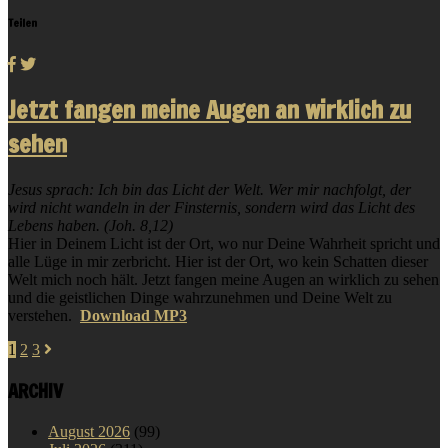
Teilen
Jetzt fangen meine Augen an wirklich zu
sehen
Jesus sprach: Ich bin das Licht der Welt. Wer mir nachfolgt, der
wird nicht wandeln in der Finsternis, sondern wird das Licht des
Lebens haben. (Joh. 8,12)
Hier in Deinem Licht ist der Ort, wo nur Deine Wahrheit spricht und
alle Lüge in mir zerbricht. Hier ist der Ort, wo kein Schatten dieser
Welt mich noch hält. Jetzt fangen meine Augen an wirklich zu sehen
und die geistlichen Dinge wahrzunehmen und Deine Welt zu
verstehen.
Download MP3
1
2
3
ARCHIV
August 2026
(99)