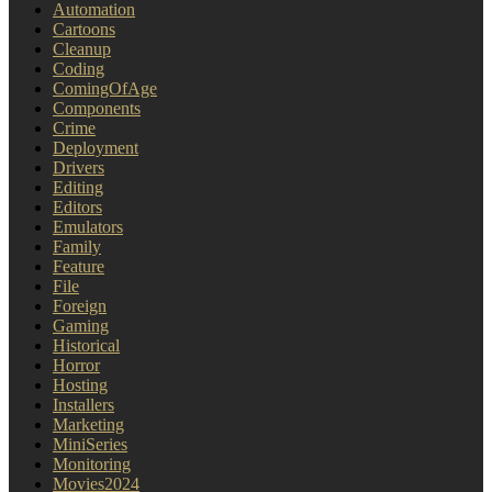
Automation
Cartoons
Cleanup
Coding
ComingOfAge
Components
Crime
Deployment
Drivers
Editing
Editors
Emulators
Family
Feature
File
Foreign
Gaming
Historical
Horror
Hosting
Installers
Marketing
MiniSeries
Monitoring
Movies2024