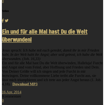
0
Teilen
Ein und für alle Mal hast Du die Welt
überwunden!
Jesus sprach: Ich habe mit euch geredet, damit ihr in mir Frieden
habt. In der Welt habt ihr Angst; aber seid getrost, ich habe die Welt
überwunden. (Joh. 16,33)
Ein und für alle Mal hast Du die Welt überwinden, Halleluja! Furcht
und Angst sind vom Feind, aber Hoffnung und Frieden sind Dein.
Von Deiner Größe will ich singen und jede Furcht in mir
bezwingen. Deine vollkommene Liebe treibt alle Furcht aus, sie
lässt mich triumphieren und ich trete aus jeder Angst heraus (1. Joh.
4,18).
Download MP3
16
Apr.
2014
Kommentare
0