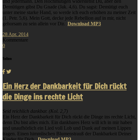
und jedermann. Den Hochmütigen widerstehst Du, aber den
Demütigen gibst Du Gnade (Jak. 4,6). Du sagst: Demütigt euch
unter meine starke Hand, so werde ich euch erhöhen zu meiner Zeit
(1. Petr. 5,6). Mein Gott, decke jede Rebellion auf in mir, nicht
gehorsam zu sein allein vor Dir.
Download MP3
28
Apr.
2014
Kommentare
0
Teilen
Ein Herz der Dankbarkeit für Dich rückt
die Dinge ins rechte Licht
Seid reichlich dankbar. (Kol. 2,7)
Ein Herz der Dankbarkeit für Dich rückt die Dinge ins rechte Licht,
denn Du bist alles mich. Ein dankbares Herz will ich in mir haben
und unaufhörlich ein Lied voll Lob und Dank auf meinen Lippen
tragen. Einen himmlischen Blumenstrauß der Dankbarkeit Deiner
Kinder für Dich.
Download MP3