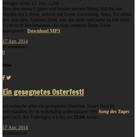
ertragen kann. (2. Tim. 2,24)
Bewahre meine Lippen und behüte meinen Mund, füll ihn mit
Worten des Lebens, schenk mir Deine Gesinnung. Jesus, Du siehst
das, was dem Anderen dient, was ihn mehr und mehr zu Dir zieht.
Es ist nicht Rechthaberei, die siegt, sondern Deine Liebe
triumphiert.
Download MP3
17
Apr.
2014
Kommentare
0
Teilen
Ein gesegnetes Osterfest!
Ich wünsche allen ein gesegnetes Osterfest. Unser Herr ist
auferstanden, Er ist wahrhaftig auferstanden! Der
Song des Tages
geht nach den Feiertagen wieder am
22.04.
weiter.
17
Apr.
2014
Kommentare