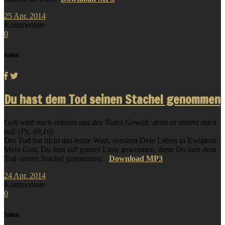
25
Apr.
2014
Kommentare
0
Teilen
Du hast dem Tod seinen Stachel genommen
Gott wird mich erlösen aus des Todes Gewalt; denn er nimmt mich
auf. (Ps. 49,16)
Der Tod hat nicht das letzte Wort, sondern Dein Leben in Ewigkeit.
Mein Gott, Du hast auf ganzer Linie gewonnen, denn Du hast dem
Tod seinen Stachel genommen.
Download MP3
24
Apr.
2014
Kommentare
0
Teilen