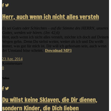
Herr, auch wenn ich nicht alles versteh
Es sei Gutes oder Schlechtes – auf die Stimme des HERRN, unseres
Gottes, werden wir hören. (Jer. 42,6)
Herr, auch wenn ich nicht alles versteh, möchte ich doch auf Deinen
Wegen gehn. Denn Du siehst weiter, weiter als ich und Du weißt
immer, was gut für mich ist. Dir will ich gehorsam sein, auch wenn
der Umstand böse scheint.
Download MP3
23
Apr.
2014
Kommentare
0
Teilen
Du willst keine Sklaven, die Dir dienen,
sondern Kinder, die Dich lieben