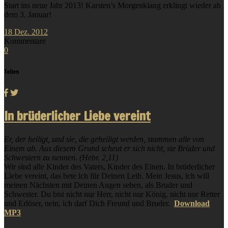
Start ins neue Jahr 2013! Karsten’s Morgenklang erklingt wieder ab
dem 3. Januar!
18
Dez.
2012
Kommentare
0
Teilen
In brüderlicher Liebe vereint
Er, der heiligt, und sie, die geheiligt werden, stammen alle von
Einem ab. Aus diesem Grund scheut er sich nicht, sie Brüder und
Schwestern zu nennen. (Hebr. 2,11)
Wir sind alle Kinder des Vaters, Kinder des Einen. In brüderlicher
Liebe vereint, das bete ich für Deinen Leib. Mein Jesus, ich will
meinen Nächsten mit Deinen Augen sehen, als Bruder und
Schwester. Du bist nicht nur Herr, nicht nur König, nicht nur Retter
und Erlöser, nein, ich darf Dich Freund und Bruder.
Download
MP3