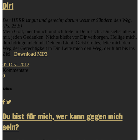
Dir!
Der HERR ist gut und gerecht; darum weist er Sündern den Weg.
(Ps. 25,8)
Mein Gott, hier bin ich und ich trete in Dein Licht. Du siehst alles in
mir, jeden Gedanken. Nichts bleibt vor Dir verborgen. Heilige mich,
durchdringe mich mit Deinem Licht. Geist Gottes, leite mich den
Weg der Gerechtigkeit in Dir. Leite mich den Weg, der führt bis ins
Ziel.
Download MP3
05
Dez.
2012
Kommentare
0
Teilen
Du bist für mich, wer kann gegen mich
sein?