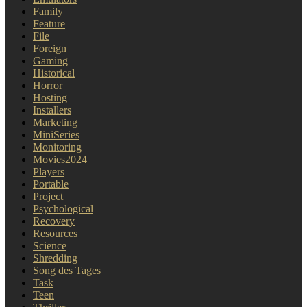
Family
Feature
File
Foreign
Gaming
Historical
Horror
Hosting
Installers
Marketing
MiniSeries
Monitoring
Movies2024
Players
Portable
Project
Psychological
Recovery
Resources
Science
Shredding
Song des Tages
Task
Teen