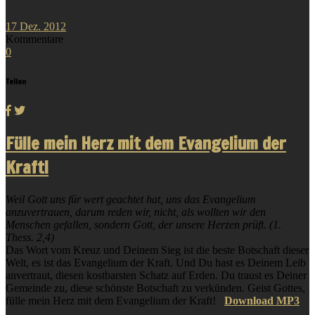
17
Dez.
2012
Kommentare
0
Teilen
Fülle mein Herz mit dem Evangelium der
Kraft!
Weil Gott uns für wert geachtet hat, uns das Evangelium
anzuvertrauen, darum reden wir, nicht, als wollten wir den
Menschen gefallen, sondern Gott, der unsere Herzen prüft. (1.
Thess. 2,4)
Das Wort vom Kreuz und Deinem Sieg ist die beste Botschaft dieser
Welt, es ist das Evangelium der Kraft. Und Du hast es Deinem Leib
anvertraut, diesen kostbarsten Schatz auf Erden. Du traust es Deiner
Gemeinde zu, diese schönste Botschaft zu verkünden. Geist Gottes,
fülle mein Herz mit dem Evangelium der Kraft!
Download MP3