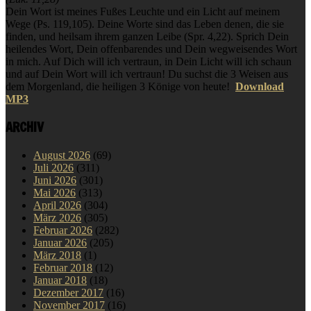
Dein Wort ist meines Fußes Leuchte und ein Licht auf meinem
Wege (Ps. 119,105). Deine Worte sind das Leben denen, die sie
finden, und heilsam ihrem ganzen Leibe (Spr. 4,22). Sprich Dein
heilendes Wort, Dein offenbarendes und Dein wegweisendes Wort
in mich. Auf Dich will ich vertraun, in Dein Licht will ich schaun
und auf Dein Wort will ich vertraun! Du suchst die 3 Weisen aus
dem Morgenland, die heiligen 3 Könige von heute!
Download
MP3
ARCHIV
August 2026
(69)
Juli 2026
(311)
Juni 2026
(301)
Mai 2026
(313)
April 2026
(304)
März 2026
(305)
Februar 2026
(282)
Januar 2026
(205)
März 2018
(1)
Februar 2018
(12)
Januar 2018
(18)
Dezember 2017
(16)
November 2017
(16)