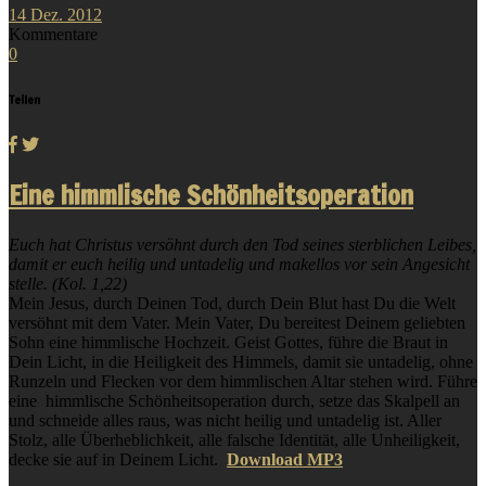
14
Dez.
2012
Kommentare
0
Teilen
Eine himmlische Schönheitsoperation
Euch hat Christus versöhnt durch den Tod seines sterblichen Leibes,
damit er euch heilig und untadelig und makellos vor sein Angesicht
stelle. (Kol. 1,22)
Mein Jesus, durch Deinen Tod, durch Dein Blut hast Du die Welt
versöhnt mit dem Vater. Mein Vater, Du bereitest Deinem geliebten
Sohn eine himmlische Hochzeit. Geist Gottes, führe die Braut in
Dein Licht, in die Heiligkeit des Himmels, damit sie untadelig, ohne
Runzeln und Flecken vor dem himmlischen Altar stehen wird. Führe
eine himmlische Schönheitsoperation durch, setze das Skalpell an
und schneide alles raus, was nicht heilig und untadelig ist. Aller
Stolz, alle Überheblichkeit, alle falsche Identität, alle Unheiligkeit,
decke sie auf in Deinem Licht.
Download MP3