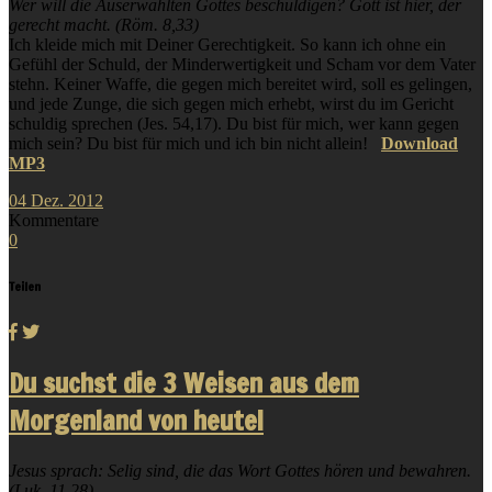
Wer will die Auserwählten Gottes beschuldigen? Gott ist hier, der
gerecht macht. (Röm. 8,33)
Ich kleide mich mit Deiner Gerechtigkeit. So kann ich ohne ein
Gefühl der Schuld, der Minderwertigkeit und Scham vor dem Vater
stehn. Keiner Waffe, die gegen mich bereitet wird, soll es gelingen,
und jede Zunge, die sich gegen mich erhebt, wirst du im Gericht
schuldig sprechen (Jes. 54,17). Du bist für mich, wer kann gegen
mich sein? Du bist für mich und ich bin nicht allein!
Download
MP3
04
Dez.
2012
Kommentare
0
Teilen
Du suchst die 3 Weisen aus dem
Morgenland von heute!
Jesus sprach: Selig sind, die das Wort Gottes hören und bewahren.
(Luk. 11,28)