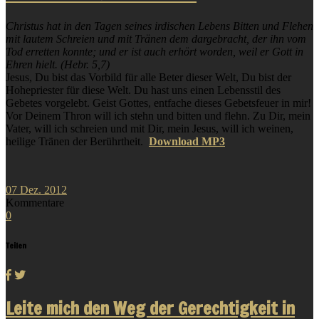
Christus hat in den Tagen seines irdischen Lebens Bitten und Flehen
mit lautem Schreien und mit Tränen dem dargebracht, der ihn vom
Tod erretten konnte; und er ist auch erhört worden, weil er Gott in
Ehren hielt. (Hebr. 5,7)
Jesus, Du bist das Vorbild für alle Beter dieser Welt, Du bist der
Hohepriester für diese Welt. Du hast uns einen Lebensstil des
Gebetes vorgelebt. Geist Gottes, entfache dieses Gebetsfeuer in mir!
Vor Deinem Thron will ich stehn und bitten und flehn. Zu Dir, mein
Vater, will ich schreien und mit Dir, mein Jesus, will ich weinen,
heilige Tränen der Berührtheit.
Download MP3
07
Dez.
2012
Kommentare
0
Teilen
Leite mich den Weg der Gerechtigkeit in