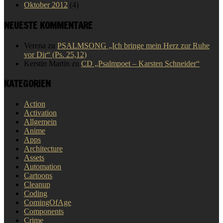
Oktober 2012
(4)
NEUESTE KOMMENTARE
Verena
zu
PSALMSONG „Ich bringe mein Herz zur Ruhe
vor Dir“ (Ps. 25,12)
Kerstin Martin
zu
CD „Psalmpoet – Karsten Schneider“
KATEGORIEN
Action
Activation
Allgemein
Anime
Apps
Architecture
Assets
Automation
Cartoons
Cleanup
Coding
ComingOfAge
Components
Crime