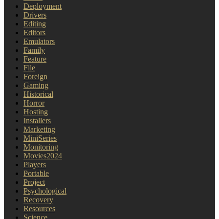
Deployment
Drivers
Editing
Editors
Emulators
Family
Feature
File
Foreign
Gaming
Historical
Horror
Hosting
Installers
Marketing
MiniSeries
Monitoring
Movies2024
Players
Portable
Project
Psychological
Recovery
Resources
Science