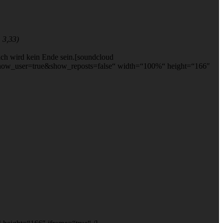
 3,33)
eich wird kein Ende sein.[soundcloud
show_user=true&show_reposts=false“ width=“100%“ height=“166″