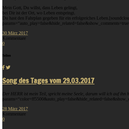
Mein Gott, Du willst, dass Leben gelingt,
bei Dir ist der Ort, wo Leben entspringt.
Du hast den Fahrplan gegeben für ein erfolgreiches Leben.[soundclo
params=“auto_play=false&hide_related=false&show_comments=true&
30
März
2017
Kommentare
0
Teilen
Song des Tages vom 29.03.2017
Der HERR ist mein Teil, spricht meine Seele, darum will ich auf ihn h
params=“color=ff5500&auto_play=false&hide_related=false&show_
28
März
2017
Kommentare
0