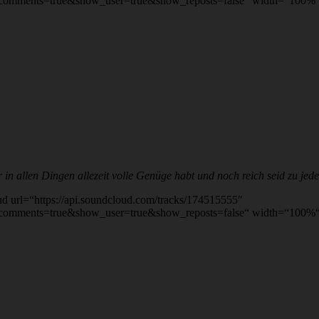
comments=true&show_user=true&show_reposts=false“ width=“100%“ h
 in allen Dingen allezeit volle Genüge habt und noch reich seid zu jed
url=“https://api.soundcloud.com/tracks/174515555″
comments=true&show_user=true&show_reposts=false“ width=“100%“ h