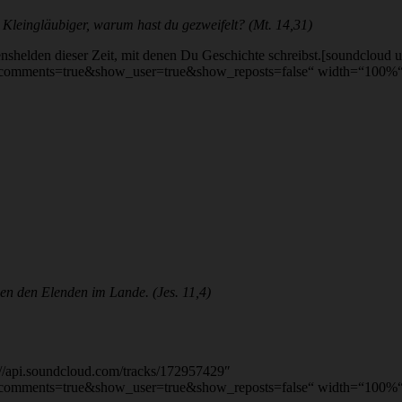
 Kleingläubiger, warum hast du gezweifelt? (Mt. 14,31)
nshelden dieser Zeit, mit denen Du Geschichte schreibst.[soundcloud 
comments=true&show_user=true&show_reposts=false“ width=“100%“ h
hen den Elenden im Lande. (Jes. 11,4)
s://api.soundcloud.com/tracks/172957429″
comments=true&show_user=true&show_reposts=false“ width=“100%“ h