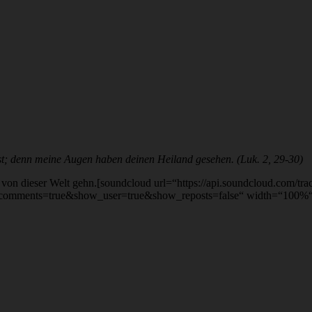
ast; denn meine Augen haben deinen Heiland gesehen. (Luk. 2, 29-30)
her von dieser Welt gehn.[soundcloud url=“https://api.soundcloud.com/t
comments=true&show_user=true&show_reposts=false“ width=“100%“ h