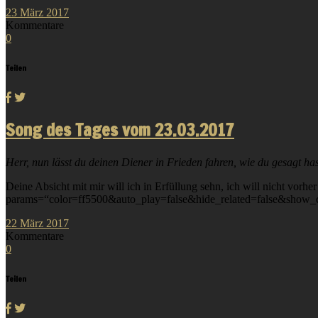
23
März
2017
Kommentare
0
Teilen
Song des Tages vom 23.03.2017
Herr, nun lässt du deinen Diener in Frieden fahren, wie du gesagt h
Deine Absicht mit mir will ich in Erfüllung sehn, ich will nicht vor
params=“color=ff5500&auto_play=false&hide_related=false&show_
22
März
2017
Kommentare
0
Teilen