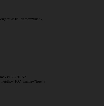
ght=“450″ iframe=“true“ /]
/tracks/163230152″
eight=“166″ iframe=“true“ /]