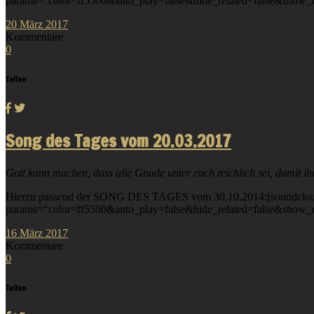
params=“color=ff5500&auto_play=false&hide_related=false&show_
20
März
2017
Kommentare
0
Teilen
Song des Tages vom 20.03.2017
Gott kann machen, dass alle Gnade unter euch reichlich sei, damit ihr
Hierzu passend der SONG DES TAGES vom 30.10.2014:[soundcloud 
params=“color=ff5500&auto_play=false&hide_related=false&show_
16
März
2017
Kommentare
0
Teilen