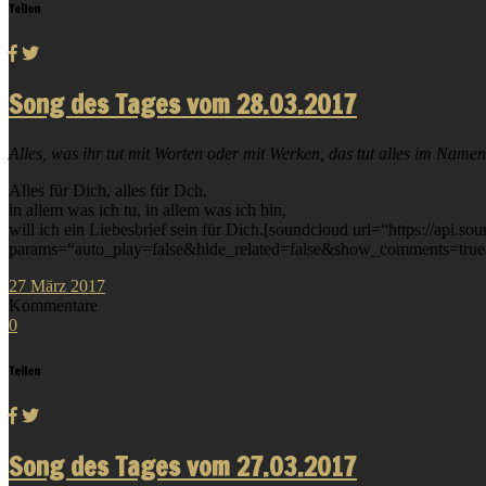
Teilen
Song des Tages vom 28.03.2017
Alles, was ihr tut mit Worten oder mit Werken, das tut alles im Namen
Alles für Dich, alles für Dch,
in allem was ich tu, in allem was ich bin,
will ich ein Liebesbrief sein für Dich.[soundcloud url=“https://api.
params=“auto_play=false&hide_related=false&show_comments=true&
27
März
2017
Kommentare
0
Teilen
Song des Tages vom 27.03.2017