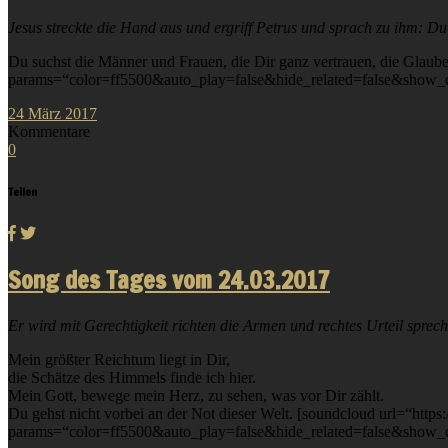
Jesus streckte die Hand aus und ergriff Petrus und sprach zu ihm: Du
Du suchst die Männer und Frauen, die Dir ganz vertrauen, die Glaube
params=“color=ff5500&auto_play=false&hide_related=false&show_
24
März
2017
Kommentare
0
Teilen
Song des Tages vom 24.03.2017
Er wird mit Gerechtigkeit richten die Armen und rechtes Urteil sprec
Mein größter Reichtum liegt in Dir,
die Schätze des Himmels finde ich hier.
Mein Gott, bewege mein Herz, zu sehen, was vor Dir zählt.
Du gehst nicht vorbei an der Not dieser Welt. [soundcloud url=“http
params=“color=ff5500&auto_play=false&hide_related=false&show_