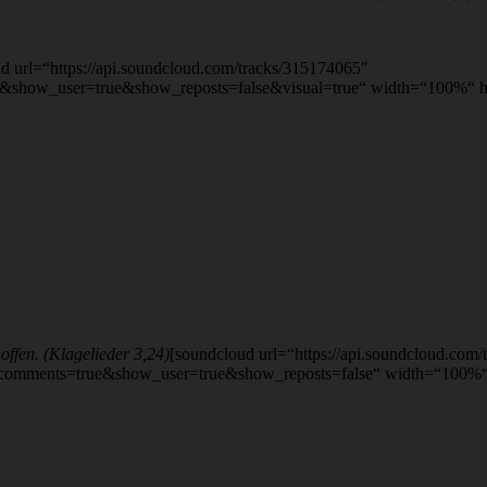
ud url=“https://api.soundcloud.com/tracks/315174065″
show_user=true&show_reposts=false&visual=true“ width=“100%“ hei
offen. (Klagelieder 3,24)
[soundcloud url=“https://api.soundcloud.com
comments=true&show_user=true&show_reposts=false“ width=“100%“ h