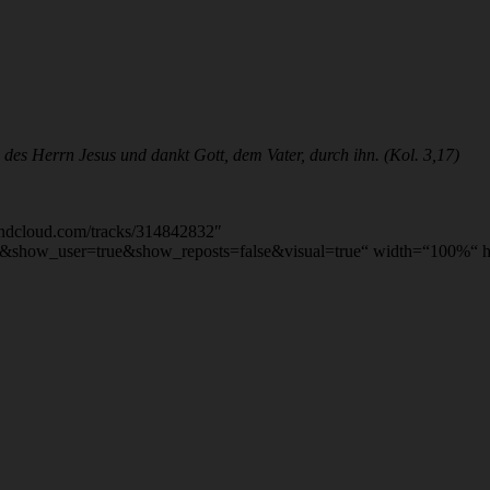
 des Herrn Jesus und dankt Gott, dem Vater, durch ihn. (Kol. 3,17)
soundcloud.com/tracks/314842832″
show_user=true&show_reposts=false&visual=true“ width=“100%“ hei