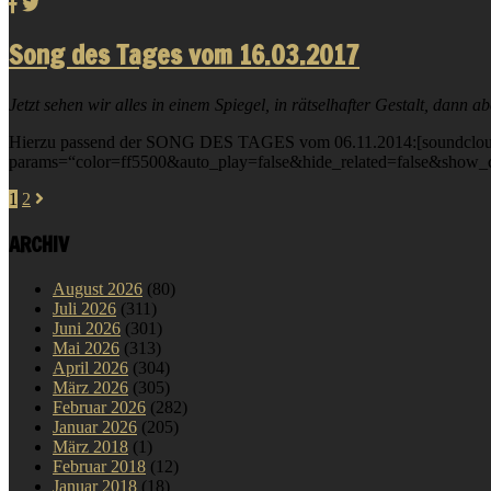
Song des Tages vom 16.03.2017
Jetzt sehen wir alles in einem Spiegel, in rätselhafter Gestalt, dann 
Hierzu passend der SONG DES TAGES vom 06.11.2014:[soundcloud u
params=“color=ff5500&auto_play=false&hide_related=false&show_
1
2
ARCHIV
August 2026
(80)
Juli 2026
(311)
Juni 2026
(301)
Mai 2026
(313)
April 2026
(304)
März 2026
(305)
Februar 2026
(282)
Januar 2026
(205)
März 2018
(1)
Februar 2018
(12)
Januar 2018
(18)