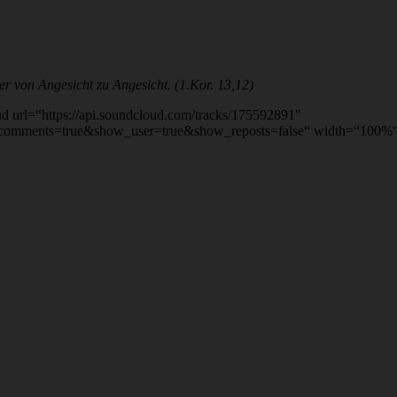
aber von Angesicht zu Angesicht. (1.Kor. 13,12)
rl=“https://api.soundcloud.com/tracks/175592891″
comments=true&show_user=true&show_reposts=false“ width=“100%“ h