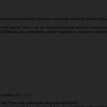
h ist ein ewiges Reich, und seine Herrschaft währet für und für. (Dan.
 ewig bestehn! Mein Gott, alle Herrschaft ist Dein und Dein Friedensr
r=ff5500&auto_play=false&hide_related=false&show_comments=true&
rankheit. (Jes. 53,3)
l=“https://api.soundcloud.com/tracks/135428943″