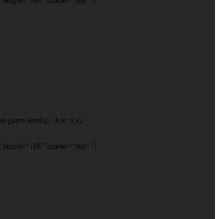
eight=“166″ iframe=“true“ /]
em guten Werk.(2. Kor. 9,8)
eight=“166″ iframe=“true“ /]