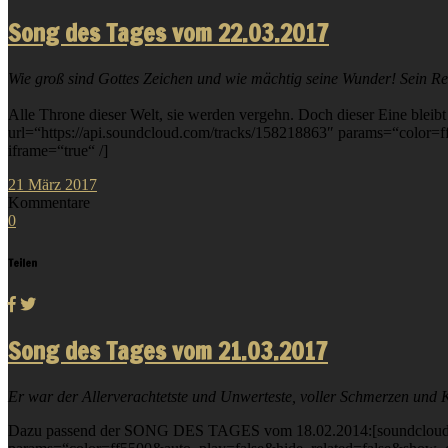
Song des Tages vom 22.03.2017
Wie groß sind Gottes Zeichen und wie mächtig seine Wunder! Sein Reic
Alle Throne dieser Welt, sie werden vergehn. Doch dieser Eine bleibt
url=“https://api.soundcloud.com/tracks/158218863″ params=“colo
iframe=“true“ /]
21
März
2017
Kommentare
0
Teilen
Song des Tages vom 21.03.2017
Er war der Allerverachtetste und Unwerteste, voller Schmerzen und K
Dazu passend der SONG DES TAGES vom 18.02.2014:[soundcloud ur