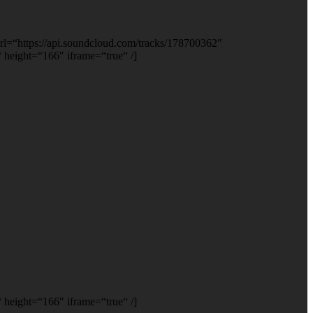
url=“https://api.soundcloud.com/tracks/178700362″
eight=“166″ iframe=“true“ /]
eight=“166″ iframe=“true“ /]