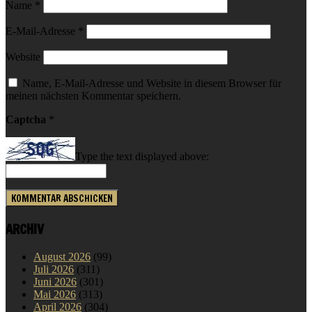
Name
*
E-Mail-Adresse
*
Website
Name, E-Mail-Adresse und Website in diesem Browser für
meinen nächsten Kommentar speichern.
Captcha
*
Type the text displayed above:
ARCHIV
August 2026
(99)
Juli 2026
(311)
Juni 2026
(301)
Mai 2026
(313)
April 2026
(304)