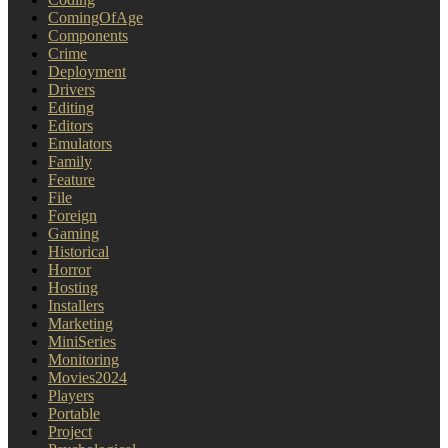
ComingOfAge
Components
Crime
Deployment
Drivers
Editing
Editors
Emulators
Family
Feature
File
Foreign
Gaming
Historical
Horror
Hosting
Installers
Marketing
MiniSeries
Monitoring
Movies2024
Players
Portable
Project