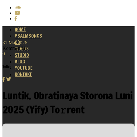
HOME
PSALMSONGS
CD
31
Mai
2026
Kommentare
VIDEOS
0
STUDIO
BLOG
Teilen
YOUTUBE
KONTAKT
Luntik. Obratinaya Storona Luni
2025 (Yify) To𝚛rent