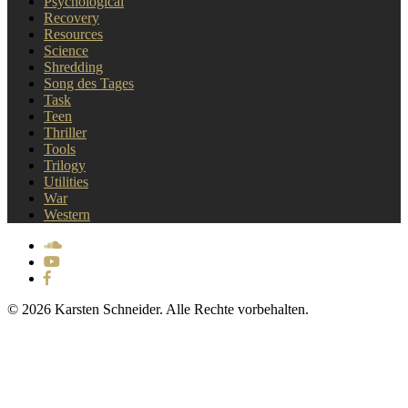
Psychological
Recovery
Resources
Science
Shredding
Song des Tages
Task
Teen
Thriller
Tools
Trilogy
Utilities
War
Western
© 2026 Karsten Schneider. Alle Rechte vorbehalten.