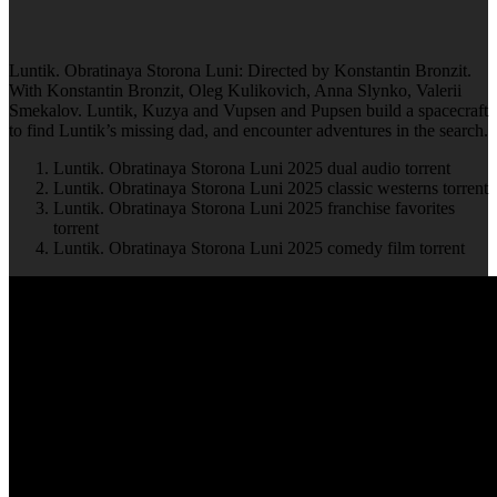
Luntik. Obratinaya Storona Luni: Directed by Konstantin Bronzit.
With Konstantin Bronzit, Oleg Kulikovich, Anna Slynko, Valerii
Smekalov. Luntik, Kuzya and Vupsen and Pupsen build a spacecraft
to find Luntik’s missing dad, and encounter adventures in the search.
Luntik. Obratinaya Storona Luni 2025 dual audio torrent
Luntik. Obratinaya Storona Luni 2025 classic westerns torrent
Luntik. Obratinaya Storona Luni 2025 franchise favorites
torrent
Luntik. Obratinaya Storona Luni 2025 comedy film torrent