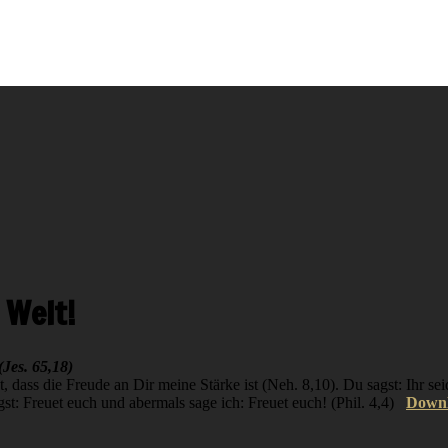
 Welt!
(Jes. 65,18)
t, dass die Freude an Dir meine Stärke ist (Neh. 8,10). Du sagst: Ihr sei
st: Freuet euch und abermals sage ich: Freuet euch! (Phil. 4,4)
Down