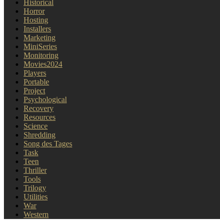
Historical
Horror
Hosting
Installers
Marketing
MiniSeries
Monitoring
Movies2024
Players
Portable
Project
Psychological
Recovery
Resources
Science
Shredding
Song des Tages
Task
Teen
Thriller
Tools
Trilogy
Utilities
War
Western