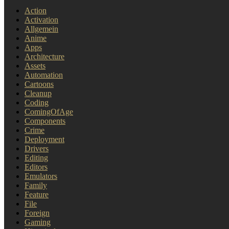
Action
Activation
Allgemein
Anime
Apps
Architecture
Assets
Automation
Cartoons
Cleanup
Coding
ComingOfAge
Components
Crime
Deployment
Drivers
Editing
Editors
Emulators
Family
Feature
File
Foreign
Gaming