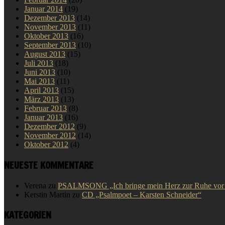
Januar 2014
(19)
Dezember 2013
(14)
November 2013
(11)
Oktober 2013
(16)
September 2013
(10)
August 2013
(15)
Juli 2013
(18)
Juni 2013
(10)
Mai 2013
(11)
April 2013
(15)
März 2013
(13)
Februar 2013
(8)
Januar 2013
(16)
Dezember 2012
(9)
November 2012
(14)
Oktober 2012
(4)
NEUESTE KOMMENTARE
Verena
zu
PSALMSONG „Ich bringe mein Herz zur Ruhe vor D
Kerstin Martin
zu
CD „Psalmpoet – Karsten Schneider“
KATEGORIEN