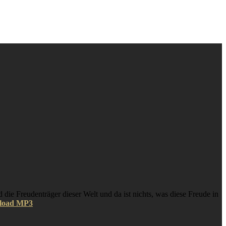
d die Freudenträger dieser Welt und da ist nichts, was diese Freude in
load MP3