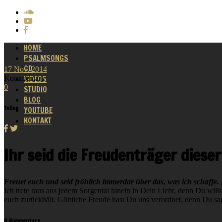
HOME
PSALMSONGS
CD
17
Nov.
2014
Kommentare
VIDEOS
0
STUDIO
BLOG
Teilen
YOUTUBE
KONTAKT
Ihr seid die Freudenträger dieser
Freuet euch und seid fröhlich immerdar über das, was ich schaffe. 
Ich trete raus aus jedem Sorgental hinein in Dein Licht, denn Du wills
euch zurückhält. Göttliche Freude hast Du uns verordnet, denn Du sag
0 Kommentare