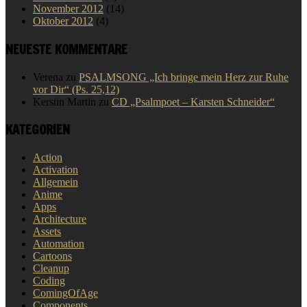
November 2012
(14)
Oktober 2012
(4)
NEUESTE KOMMENTARE
Verena
zu
PSALMSONG „Ich bringe mein Herz zur Ruhe
vor Dir“ (Ps. 25,12)
Kerstin Martin
zu
CD „Psalmpoet – Karsten Schneider“
KATEGORIEN
Action
Activation
Allgemein
Anime
Apps
Architecture
Assets
Automation
Cartoons
Cleanup
Coding
ComingOfAge
Components