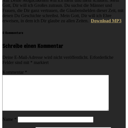
Auf Deine Möglichkeiten will ich mehr und mehr schauen. Mein
Gott, Dir will ich Großes zutraun. Du suchst die Männer und
Frauen, die Dir ganz vertrauen, die Glaubenshelden dieser Zeit, mit
denen Du Geschichte schreibst. Mein Gott, Dir will ich Ehre
erweisen, in dem ich Dir glaube zu allen Zeiten.
Download MP3
0 Kommentare
Schreibe einen Kommentar
Deine E-Mail-Adresse wird nicht veröffentlicht.
Erforderliche
Felder sind mit
*
markiert
Kommentar
*
Name
*