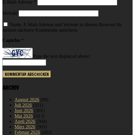
E-Mail-Adresse
*
Website
Name, E-Mail-Adresse und Website in diesem Browser für
meinen nächsten Kommentar speichern.
Captcha
*
Type the text displayed above:
ARCHIV
August 2026
(99)
Juli 2026
(311)
Juni 2026
(301)
Mai 2026
(313)
April 2026
(304)
März 2026
(305)
Februar 2026
(282)