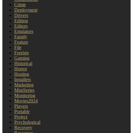
Crime
Deployment
Drivers
Editing
Editors
Emulators
Family
Feature
File
Foreign
Gaming
Historical
Horror
Hosting
Installers
Marketing
MiniSeries
Monitoring
Movies2024
Players
Portable
Project
Psychological
Recovery
Resources