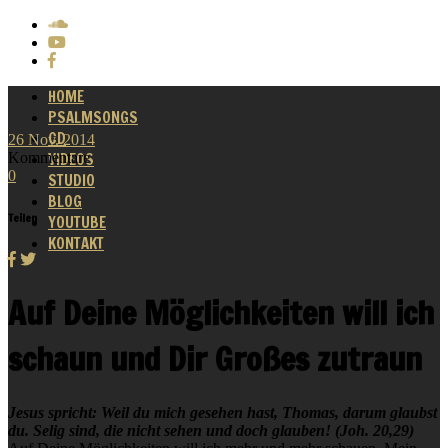
HOME
PSALMSONGS
CD
26
Nov.
2014
Kommentare
VIDEOS
0
STUDIO
BLOG
Teilen
YOUTUBE
KONTAKT
Auf Deine Möglichkeiten will ich
schaun und Dir Großes zutraun
Jesus spricht: Weil du mich gesehen hast, Thomas, darum glaubst
du. Selig sind, die nicht sehen und doch glauben! (Joh. 20,29)