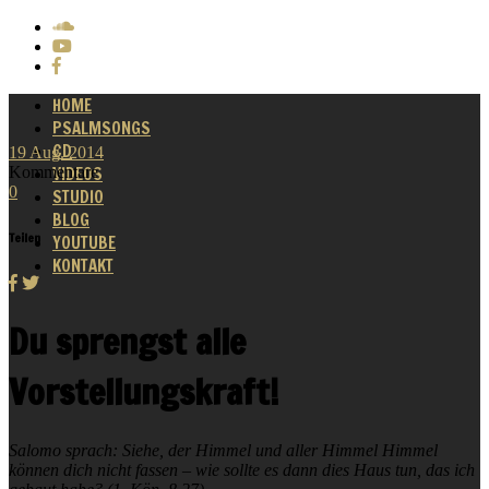
HOME
PSALMSONGS
CD
19
Aug.
2014
Kommentare
VIDEOS
0
STUDIO
BLOG
Teilen
YOUTUBE
KONTAKT
Du sprengst alle
Vorstellungskraft!
Salomo sprach: Siehe, der Himmel und aller Himmel Himmel
können dich nicht fassen – wie sollte es dann dies Haus tun, das ich