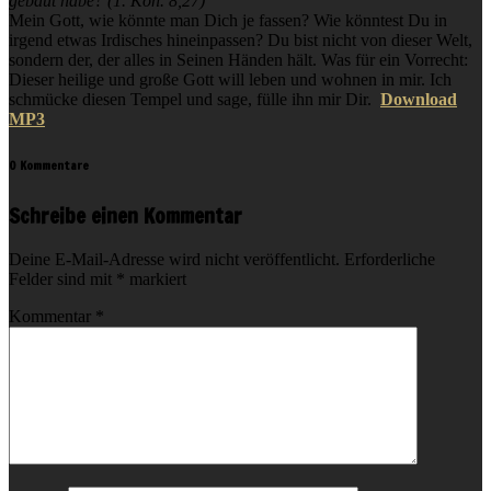
gebaut habe? (1. Kön. 8,27)
Mein Gott, wie könnte man Dich je fassen? Wie könntest Du in
irgend etwas Irdisches hineinpassen? Du bist nicht von dieser Welt,
sondern der, der alles in Seinen Händen hält. Was für ein Vorrecht:
Dieser heilige und große Gott will leben und wohnen in mir. Ich
schmücke diesen Tempel und sage, fülle ihn mir Dir.
Download
MP3
0 Kommentare
Schreibe einen Kommentar
Deine E-Mail-Adresse wird nicht veröffentlicht.
Erforderliche
Felder sind mit
*
markiert
Kommentar
*