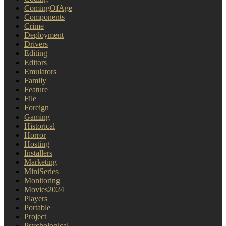
ComingOfAge
Components
Crime
Deployment
Drivers
Editing
Editors
Emulators
Family
Feature
File
Foreign
Gaming
Historical
Horror
Hosting
Installers
Marketing
MiniSeries
Monitoring
Movies2024
Players
Portable
Project
Psychological