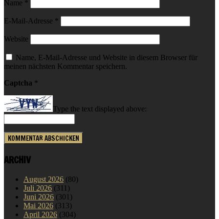
Name
*
E-Mail-Adresse
*
Website
Name, E-Mail-Adresse und Website in diesem Browser für
meinen nächsten Kommentar speichern.
Captcha
*
Type the text displayed above:
ARCHIV
August 2026
(80)
Juli 2026
(311)
Juni 2026
(301)
Mai 2026
(313)
April 2026
(304)