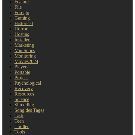
Feature
File
Foreign
Gaming
Historical
Horror
Hosting
Installers
Marketing
MiniSeries
Monitoring
Movies2024
Players
Portable
Project
Psychological
Recovery
Resources
Science
Shredding
Song des Tages
Task
Teen
Thriller
Tools