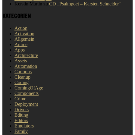
Kerstin Martin
zu
CD „Psalmpoet – Karsten Schneider“
KATEGORIEN
Action
Activation
Allgemein
Anime
Apps
Architecture
Assets
Automation
Cartoons
Cleanup
Coding
ComingOfAge
Components
Crime
Deployment
Drivers
Editing
Editors
Emulators
Family