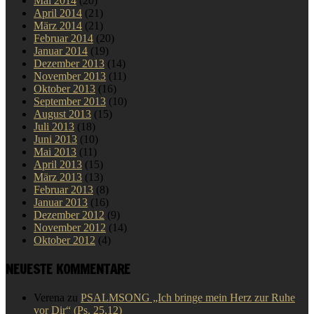
Mai 2014
(20)
April 2014
(21)
März 2014
(21)
Februar 2014
(20)
Januar 2014
(19)
Dezember 2013
(14)
November 2013
(11)
Oktober 2013
(16)
September 2013
(10)
August 2013
(15)
Juli 2013
(18)
Juni 2013
(10)
Mai 2013
(11)
April 2013
(15)
März 2013
(13)
Februar 2013
(8)
Januar 2013
(16)
Dezember 2012
(9)
November 2012
(14)
Oktober 2012
(4)
NEUESTE KOMMENTARE
Verena
zu
PSALMSONG „Ich bringe mein Herz zur Ruhe
vor Dir“ (Ps. 25,12)