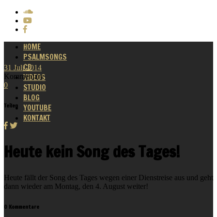
HOME
PSALMSONGS
CD
31
Juli
2014
Kommentare
VIDEOS
0
STUDIO
BLOG
Teilen
YOUTUBE
KONTAKT
Heute kein Song des Tages!
Heute fällt der Song des Tages wegen einer Dienstreise aus und geht
dann wieder am Montag, den 4. August weiter!
0 Kommentare