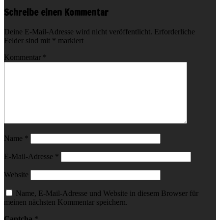
Schreibe einen Kommentar
Deine E-Mail-Adresse wird nicht veröffentlicht.
Erforderliche
Felder sind mit
*
markiert
Kommentar
*
Name
*
E-Mail-Adresse
*
Website
Name, E-Mail-Adresse und Website in diesem Browser für
meinen nächsten Kommentar speichern.
Captcha
*