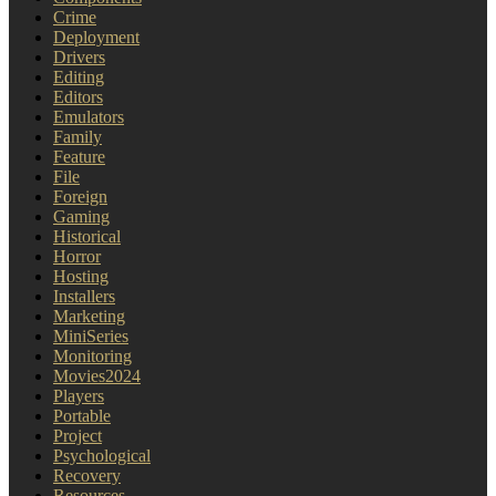
Crime
Deployment
Drivers
Editing
Editors
Emulators
Family
Feature
File
Foreign
Gaming
Historical
Horror
Hosting
Installers
Marketing
MiniSeries
Monitoring
Movies2024
Players
Portable
Project
Psychological
Recovery
Resources