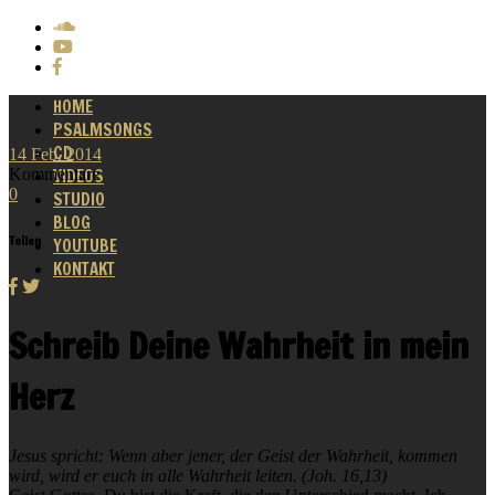
HOME
PSALMSONGS
CD
14
Feb.
2014
Kommentare
VIDEOS
0
STUDIO
BLOG
Teilen
YOUTUBE
KONTAKT
Schreib Deine Wahrheit in mein
Herz
Jesus spricht: Wenn aber jener, der Geist der Wahrheit, kommen
wird, wird er euch in alle Wahrheit leiten. (Joh. 16,13)