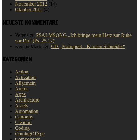
November 2012
(14)
Oktober 2012
(4)
NEUESTE KOMMENTARE
Verena
zu
PSALMSONG „Ich bringe mein Herz zur Ruhe
vor Dir“ (Ps. 25,12)
Kerstin Martin
zu
CD „Psalmpoet – Karsten Schneider“
KATEGORIEN
Action
Activation
Allgemein
Anime
Apps
Architecture
Assets
Automation
Cartoons
Cleanup
Coding
ComingOfAge
Components