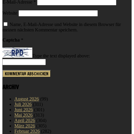
E-Mail-Adresse
*
Website
Name, E-Mail-Adresse und Website in diesem Browser für
meinen nächsten Kommentar speichern.
Captcha
*
Type the text displayed above:
ARCHIV
August 2026
(99)
Juli 2026
(311)
Juni 2026
(301)
Mai 2026
(313)
April 2026
(304)
März 2026
(305)
Februar 2026
(282)