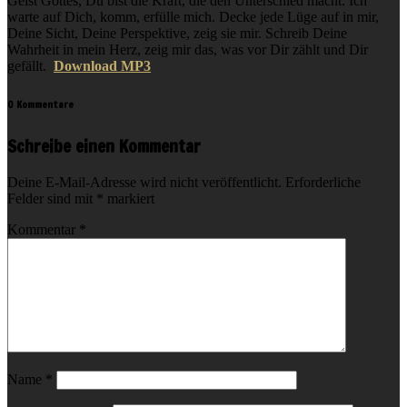
Geist Gottes, Du bist die Kraft, die den Unterschied macht. Ich
warte auf Dich, komm, erfülle mich. Decke jede Lüge auf in mir,
Deine Sicht, Deine Perspektive, zeig sie mir. Schreib Deine
Wahrheit in mein Herz, zeig mir das, was vor Dir zählt und Dir
gefällt.
Download MP3
0 Kommentare
Schreibe einen Kommentar
Deine E-Mail-Adresse wird nicht veröffentlicht.
Erforderliche
Felder sind mit
*
markiert
Kommentar
*
Name
*