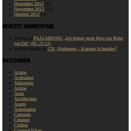
Dezember 2012
(9)
November 2012
(14)
Oktober 2012
(4)
NEUESTE KOMMENTARE
Verena
zu
PSALMSONG „Ich bringe mein Herz zur Ruhe
vor Dir“ (Ps. 25,12)
Kerstin Martin
zu
CD „Psalmpoet – Karsten Schneider“
KATEGORIEN
Action
Activation
Allgemein
Anime
Apps
Architecture
Assets
Automation
Cartoons
Cleanup
Coding
ComingOfAge