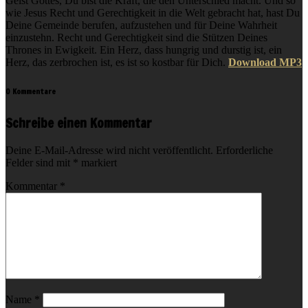
Geist Gottes, Du bist die Kraft, die den Unterschied macht. Und so
wie Jesus Recht und Gerechtigkeit in die Welt gebracht hat, hast Du
Deine Gemeinde berufen, aufzustehen und für Deine Wahrheit
einzustehn. Recht und Gerechtigkeit sind die Stützen Deines
Thrones in Ewigkeit. Ein Herz, dass hungrig und durstig ist, ein
Herz, das zerbrochen ist, es ist so kostbar für Dich.
Download MP3
0 Kommentare
Schreibe einen Kommentar
Deine E-Mail-Adresse wird nicht veröffentlicht.
Erforderliche
Felder sind mit
*
markiert
Kommentar
*
Name
*