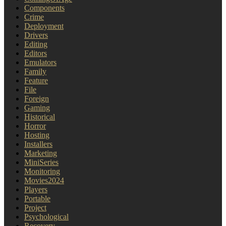
Components
Crime
Deployment
Drivers
Editing
Editors
Emulators
Family
Feature
File
Foreign
Gaming
Historical
Horror
Hosting
Installers
Marketing
MiniSeries
Monitoring
Movies2024
Players
Portable
Project
Psychological
Recovery