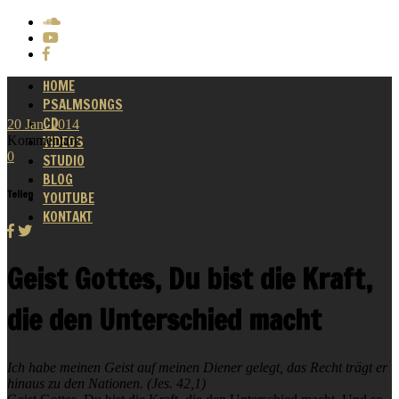
HOME
PSALMSONGS
CD
20
Jan.
2014
Kommentare
VIDEOS
0
STUDIO
BLOG
Teilen
YOUTUBE
KONTAKT
Geist Gottes, Du bist die Kraft,
die den Unterschied macht
Ich habe meinen Geist auf meinen Diener gelegt, das Recht trägt er
hinaus zu den Nationen. (Jes. 42,1)