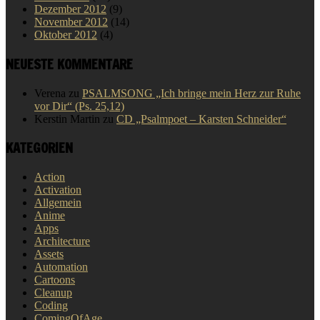
Dezember 2012
(9)
November 2012
(14)
Oktober 2012
(4)
NEUESTE KOMMENTARE
Verena
zu
PSALMSONG „Ich bringe mein Herz zur Ruhe
vor Dir“ (Ps. 25,12)
Kerstin Martin
zu
CD „Psalmpoet – Karsten Schneider“
KATEGORIEN
Action
Activation
Allgemein
Anime
Apps
Architecture
Assets
Automation
Cartoons
Cleanup
Coding
ComingOfAge