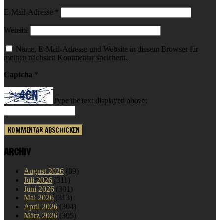
E-Mail-Adresse
*
Website
Name, E-Mail-Adresse und Website in diesem Browser für
meinen nächsten Kommentar speichern.
Captcha
*
Type the text displayed above:
ARCHIV
August 2026
(89)
Juli 2026
(311)
Juni 2026
(301)
Mai 2026
(313)
April 2026
(304)
März 2026
(305)