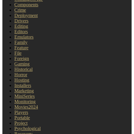
Components
Crime
Deployment
Drivers
Editing
Editors
Emulators
Family
Feature
File
Foreign
Gaming
Historical
Horror
Hosting
Installers
Marketing
MiniSeries
Monitoring
Movies2024
Players
Portable
Project
Psychological
Recovery