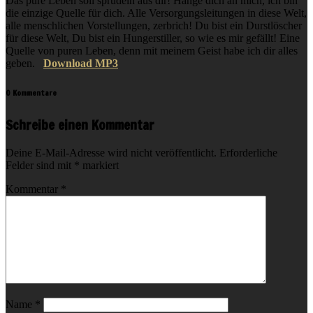
Das pure Leben soll sprudeln aus dir! Hänge dich an mich, ich bin
die einzige Quelle für dich. Alle Versorgungsleitungen in diese Welt,
alle menschlichen Vorstellungen, zerbrich! Du bist ein Durstlöscher
für diese Welt, Du bist ein Hungerstiller, so wie es mir gefällt! Eine
Quelle von puren Leben, denn mit meinem Geist habe ich dir alles
geben.
Download MP3
0 Kommentare
Schreibe einen Kommentar
Deine E-Mail-Adresse wird nicht veröffentlicht.
Erforderliche
Felder sind mit
*
markiert
Kommentar
*
Name
*