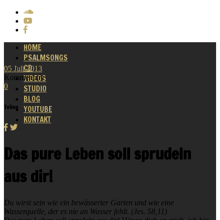
HOME
PSALMSONGS
CD
05
Juli
2013
Kommentare
VIDEOS
0
STUDIO
BLOG
Teilen
YOUTUBE
KONTAKT
Das pure Leben soll sprudeln
aus dir!
Du wirst sein wie ein bewässerter Garten und wie eine
Wasserquelle, der es nie an Wasser fehlt. (Jes. 58,11)