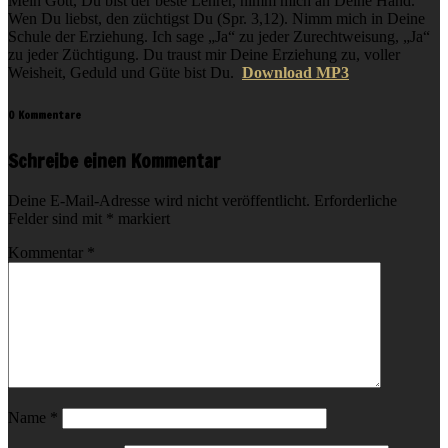
Mein Gott, Du bist der beste Lehrer, nimm mich an Deine Hand.
Wen Du liebst, den züchtigst Du (Spr. 3,12). Nimm mich in Deine
Schule der Erziehung. Ich sage „Ja“ zu jeder Zurechtweisung, „Ja“
zu jeder Züchtigung. Du traust mir Deine Erziehung zu, voller
Weisheit, Geduld und Güte bist Du.
Download MP3
0 Kommentare
Schreibe einen Kommentar
Deine E-Mail-Adresse wird nicht veröffentlicht.
Erforderliche
Felder sind mit
*
markiert
Kommentar
*
Name
*