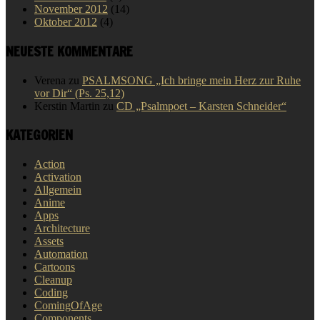
November 2012
(14)
Oktober 2012
(4)
NEUESTE KOMMENTARE
Verena
zu
PSALMSONG „Ich bringe mein Herz zur Ruhe
vor Dir“ (Ps. 25,12)
Kerstin Martin
zu
CD „Psalmpoet – Karsten Schneider“
KATEGORIEN
Action
Activation
Allgemein
Anime
Apps
Architecture
Assets
Automation
Cartoons
Cleanup
Coding
ComingOfAge
Components