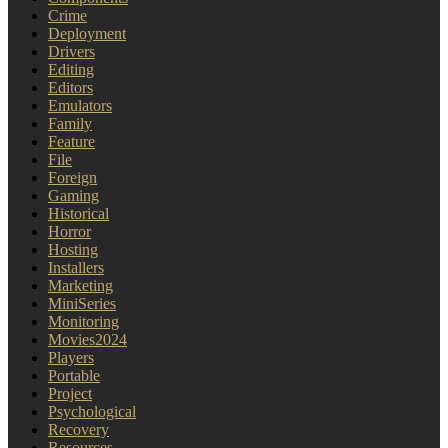
Crime
Deployment
Drivers
Editing
Editors
Emulators
Family
Feature
File
Foreign
Gaming
Historical
Horror
Hosting
Installers
Marketing
MiniSeries
Monitoring
Movies2024
Players
Portable
Project
Psychological
Recovery
Resources