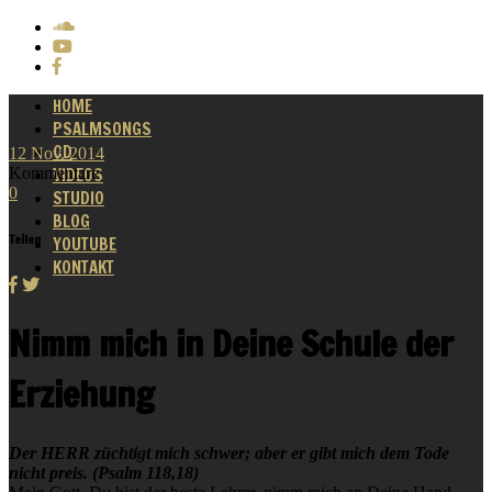
HOME
PSALMSONGS
CD
12
Nov.
2014
Kommentare
VIDEOS
0
STUDIO
BLOG
Teilen
YOUTUBE
KONTAKT
Nimm mich in Deine Schule der
Erziehung
Der HERR züchtigt mich schwer; aber er gibt mich dem Tode
nicht preis. (Psalm 118,18)