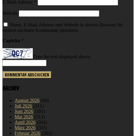
E-Mail-Adresse
*
Website
Name, E-Mail-Adresse und Website in diesem Browser für
meinen nächsten Kommentar speichern.
Captcha
*
Type the text displayed above:
ARCHIV
August 2026
(69)
Juli 2026
(311)
Juni 2026
(301)
Mai 2026
(313)
April 2026
(304)
März 2026
(305)
Februar 2026
(282)